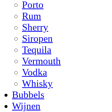
Porto
Rum
Sherry
Siropen
Tequila
Vermouth
Vodka
Whisky
Bubbels
Wijnen