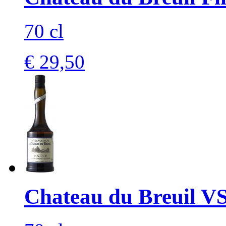
70 cl
€ 29,50
Chateau du Breuil V