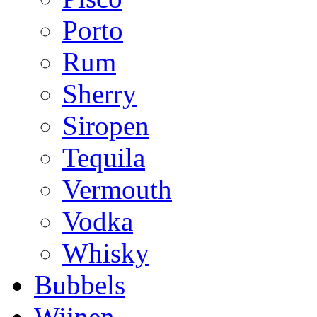
Porto
Rum
Sherry
Siropen
Tequila
Vermouth
Vodka
Whisky
Bubbels
Wijnen