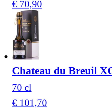
€ 70,90
Chateau du Breuil XO
70 cl
€ 101,70