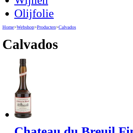
Olijfolie
Home
>
Webshop
>
Producten
>
Calvados
Calvados
Chateau du Breuil Fi