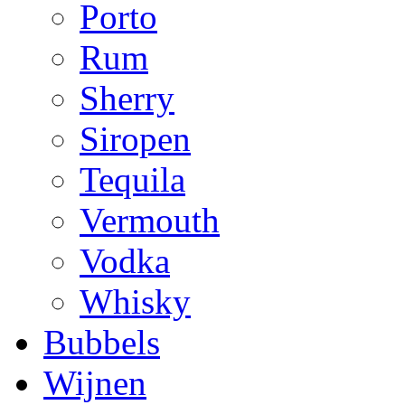
Porto
Rum
Sherry
Siropen
Tequila
Vermouth
Vodka
Whisky
Bubbels
Wijnen