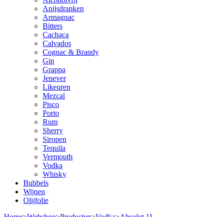
Anijsdranken
Armagnac
Bitters
Cachaça
Calvados
Cognac & Brandy
Gin
Grappa
Jenever
Likeuren
Mezcal
Pisco
Porto
Rum
Sherry
Siropen
Tequila
Vermouth
Vodka
Whisky
Bubbels
Wijnen
Olijfolie
Home
>
Webshop
>
Producten
>
Vodka
>
Absolut 1L