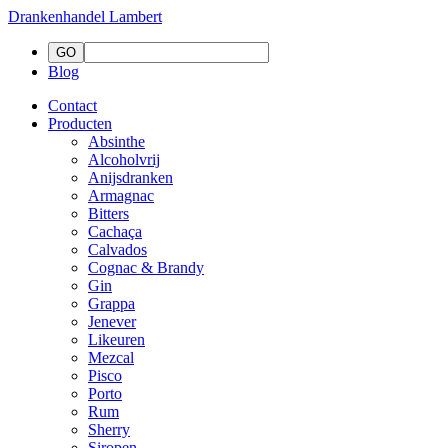
Drankenhandel
Lambert
Blog
Contact
Producten
Absinthe
Alcoholvrij
Anijsdranken
Armagnac
Bitters
Cachaça
Calvados
Cognac & Brandy
Gin
Grappa
Jenever
Likeuren
Mezcal
Pisco
Porto
Rum
Sherry
Siropen