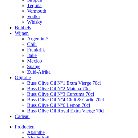
Tequila
Vermouth
Vodka
Whisky
Bubbels
Wijnen
Argentinië
Chili
Frankrijk
Italië
Mexico
Spanje
Zuid-Afrika
Olijfolie
Buss Olive Oil N°1 Extra Vierge 70cl
Buss Olive Oil N°2 Matcha 70cl
Buss Olive Oil N°3 Curcuma 70cl
Buss Olive Oil N°4 Chili & Garlic 70cl
Buss Olive Oil N°6 Lemon 70cl
Buss Olive Oil Royal Extra Vierge 70cl
Cadeau
Producten
Absinthe
Alcoholvrij