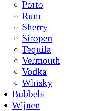
Porto
Rum
Sherry
Siropen
Tequila
Vermouth
Vodka
Whisky
Bubbels
Wijnen