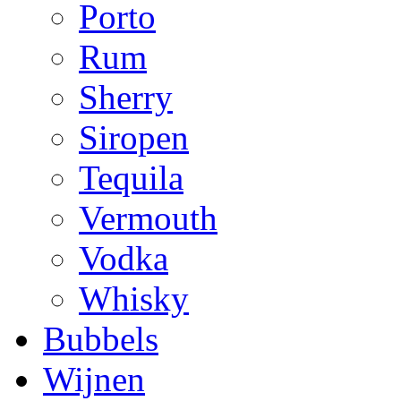
Porto
Rum
Sherry
Siropen
Tequila
Vermouth
Vodka
Whisky
Bubbels
Wijnen