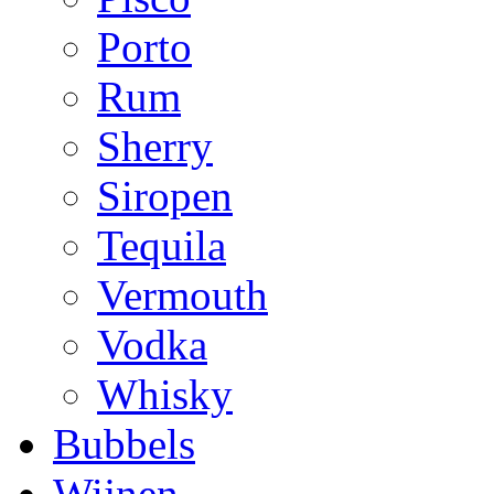
Porto
Rum
Sherry
Siropen
Tequila
Vermouth
Vodka
Whisky
Bubbels
Wijnen