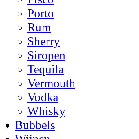
Porto
Rum
Sherry
Siropen
Tequila
Vermouth
Vodka
Whisky
Bubbels
Wijnen