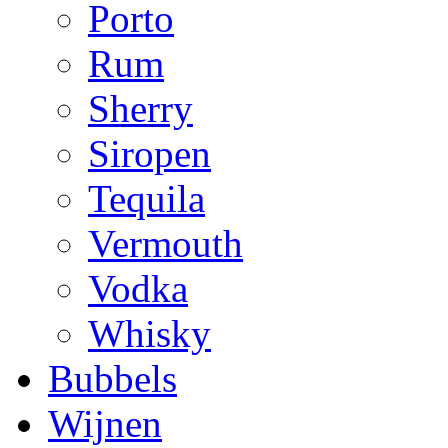
Porto
Rum
Sherry
Siropen
Tequila
Vermouth
Vodka
Whisky
Bubbels
Wijnen