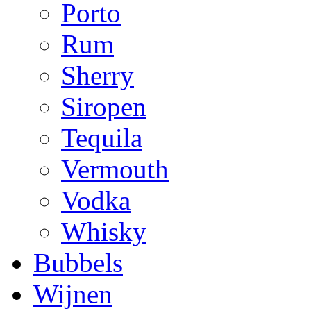
Porto
Rum
Sherry
Siropen
Tequila
Vermouth
Vodka
Whisky
Bubbels
Wijnen