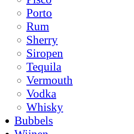
Porto
Rum
Sherry
Siropen
Tequila
Vermouth
Vodka
Whisky
Bubbels
Wijnen