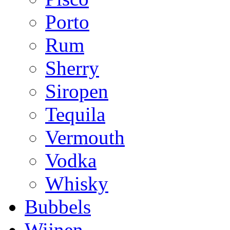
Porto
Rum
Sherry
Siropen
Tequila
Vermouth
Vodka
Whisky
Bubbels
Wijnen