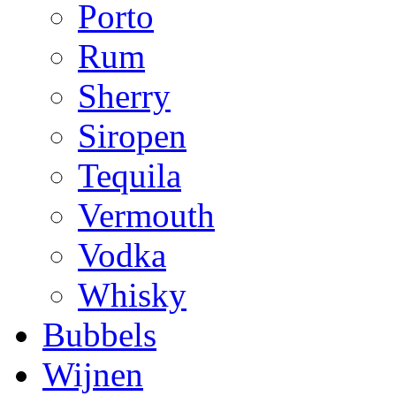
Porto
Rum
Sherry
Siropen
Tequila
Vermouth
Vodka
Whisky
Bubbels
Wijnen